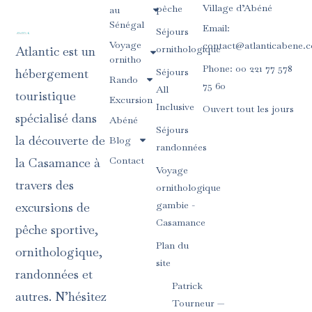
Village d’Abéné
pêche
au
Sénégal
Email:
Séjours
Voyage
contact@atlanticabene.
ornithologique
Atlantic est un
ornitho
Phone: 00 221 77 578
Séjours
hébergement
Rando
75 60
All
touristique
Excursion
Inclusive
Ouvert tout les jours
spécialisé dans
Abéné
Séjours
la découverte de
Blog
randonnées
Contact
la Casamance à
Voyage
travers des
ornithologique
gambie -
excursions de
Casamance
pêche sportive,
Plan du
ornithologique,
site
randonnées et
Patrick
autres. N’hésitez
Tourneur —